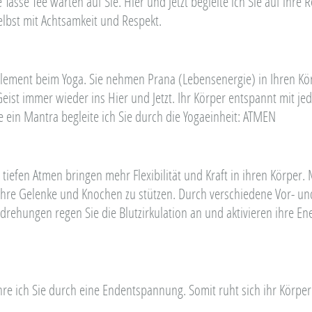
sse Tee warten auf Sie. Hier und Jetzt begleite ich Sie auf ihre R
elbst mit Achtsamkeit und Respekt.
Element beim Yoga. Sie nehmen Prana (Lebensenergie) in Ihren Kör
Geist immer wieder ins Hier und Jetzt. Ihr Körper entspannt mit 
 ein Mantra begleite ich Sie durch die Yogaeinheit: ATMEN
iefen Atmen bringen mehr Flexibilität und Kraft in ihren Körper.
hre Gelenke und Knochen zu stützen. Durch verschiedene Vor- u
rehungen regen Sie die Blutzirkulation an und aktivieren ihre En
re ich Sie durch eine Endentspannung. Somit ruht sich ihr Körper 